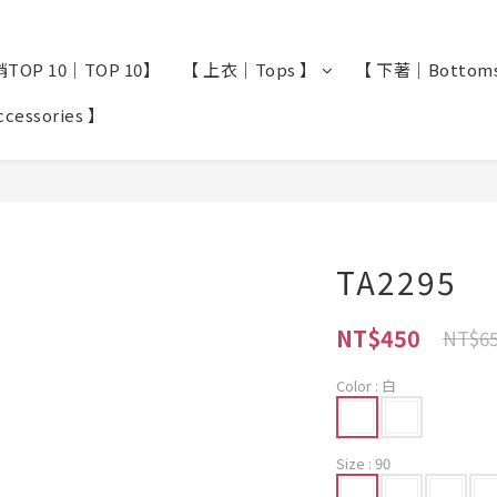
TOP 10｜TOP 10】
【 上衣｜Tops 】
【 下著｜Bottom
essories 】
TA2295
NT$450
NT$6
Color
: 白
Size
: 90