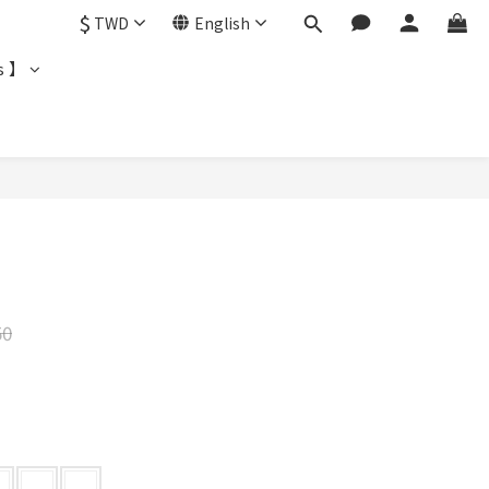
$
TWD
English
s 】
BUY NOW
50