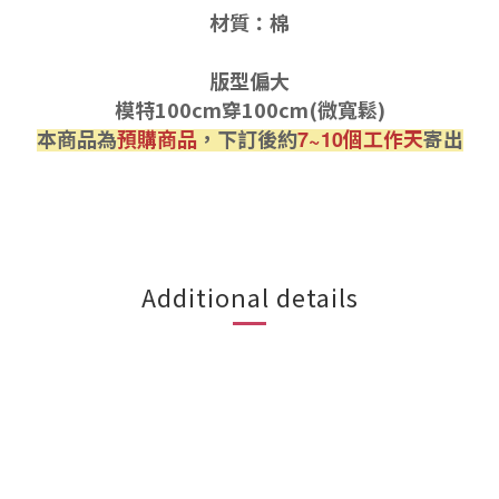
材質：棉
版型偏大
模特100cm穿100cm(微寬鬆)
本商品為
預購商品
，下訂後約
個工作天
寄出
7~10
Additional details