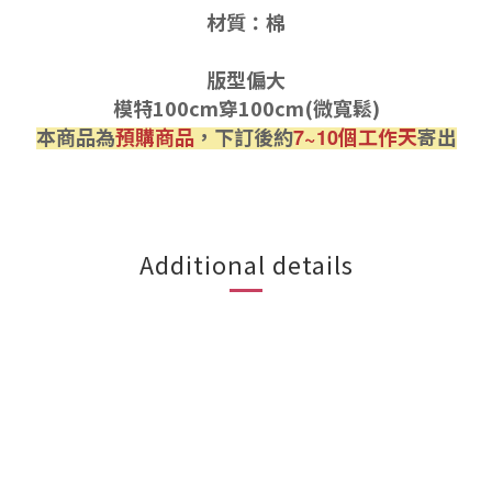
材質：棉
版型偏大
模特100cm穿100cm(微寬鬆)
本商品為
預購商品
，下訂後約
個工作天
寄出
7~10
Additional details