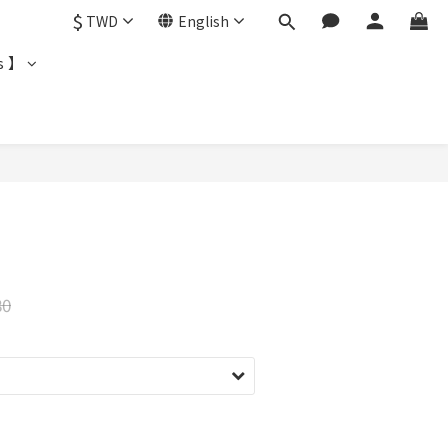
$
TWD
English
s 】
80