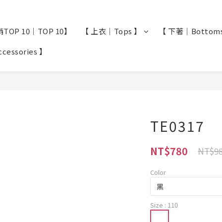
TOP 10｜TOP 10】
【 上衣｜Tops 】
【 下著｜Bottom
essories 】
TE0317
NT$780
NT$9
Color
Size
: 110