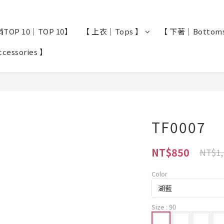
TOP 10｜TOP 10】
【 上衣｜Tops 】
【 下著｜Bottom
essories 】
TF0007
NT$850
NT$1,
Color
Size
: 90