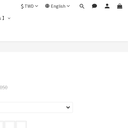
$
TWD
English
s 】
BUY NOW
050