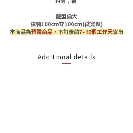
材質：棉
版型偏大
模特100cm穿100cm(微寬鬆)
本商品為
預購商品
，下訂後約
個工作天
寄出
7~10
Additional details