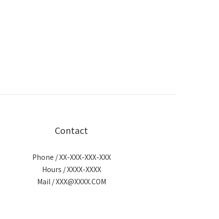
Contact
Phone / XX-XXX-XXX-XXX
Hours / XXXX-XXXX
Mail / XXX@XXXX.COM