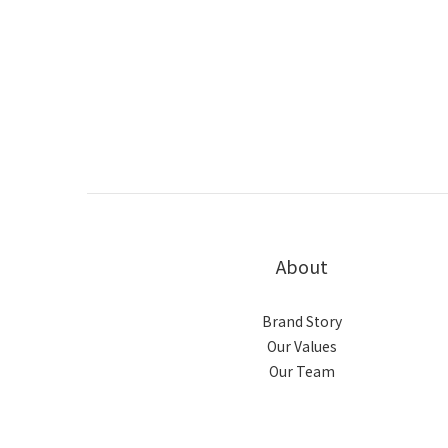
About
Brand Story
Our Values
Our Team