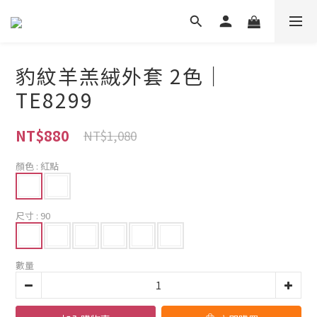
豹紋羊羔絨外套 2色｜
TE8299
NT$880
NT$1,080
顏色
: 紅點
尺寸
: 90
數量